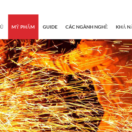
sales@bstbrai
HỦ
MỸ PHẨM
GUIDE
CÁC NGÀNH NGHỀ
KHẢ N