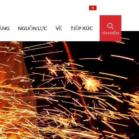
dedsleeve.com
0086-15856303740
Tiếng Việt
ĂNG
NGUỒN LỰC
VỀ
TIẾP XÚC
TÌM KIẾM