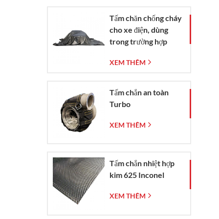
Tấm chăn chống cháy
cho xe điện, dùng
trong trường hợp
khẩn cấp dập tắt đám
XEM THÊM
cháy xe hơi và xe
điện.
Tấm chắn an toàn
Turbo
XEM THÊM
Tấm chắn nhiệt hợp
kim 625 Inconel
XEM THÊM