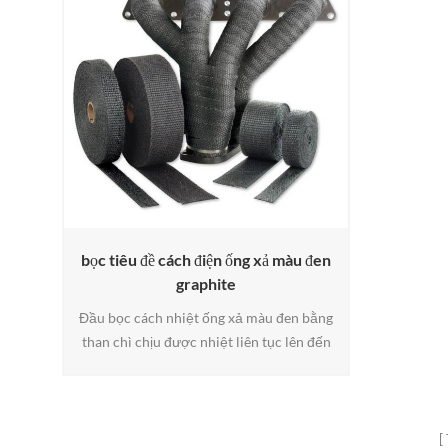
bọc tiêu đề cách điện ống xả màu đen
graphite
Đầu bọc cách nhiệt ống xả màu đen bằng
than chì chịu được nhiệt liên tục lên đến
2000 ° F , và không chứa amiăng ..