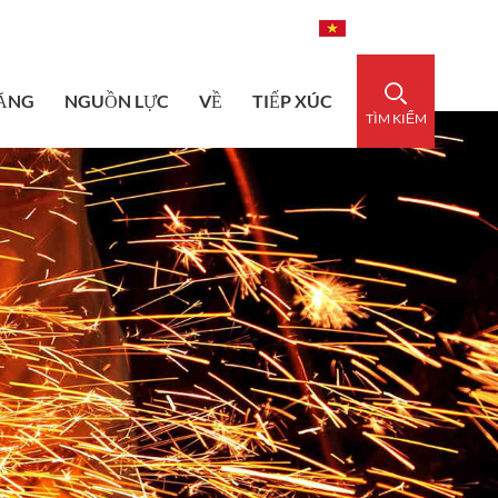
dedsleeve.com
0086-15856303740
Tiếng Việt
ĂNG
NGUỒN LỰC
VỀ
TIẾP XÚC
TÌM KIẾM