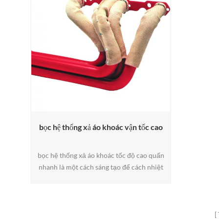
bọc hệ thống xả áo khoác vận tốc cao
bọc hệ thống xả áo khoác tốc độ cao quấn
nhanh là một cách sáng tạo để cách nhiệt
và chặn nhiệt bức xạ . áo khoác bao phủ
các ống theo chiều dọc cho phép tạo sự
phù hợp nhất quán .