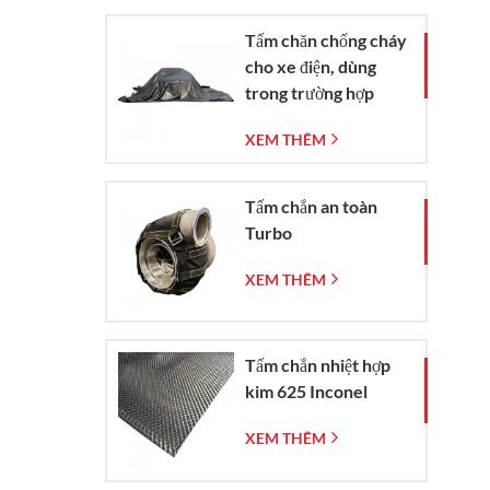
Tấm chăn chống cháy
cho xe điện, dùng
trong trường hợp
khẩn cấp dập tắt đám
XEM THÊM
cháy xe hơi và xe
điện.
Tấm chắn an toàn
Turbo
XEM THÊM
Tấm chắn nhiệt hợp
kim 625 Inconel
XEM THÊM