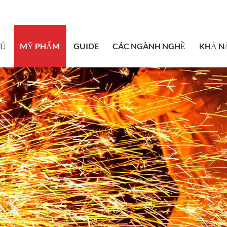
sales@bstbrai
HỦ
MỸ PHẨM
GUIDE
CÁC NGÀNH NGHỀ
KHẢ N