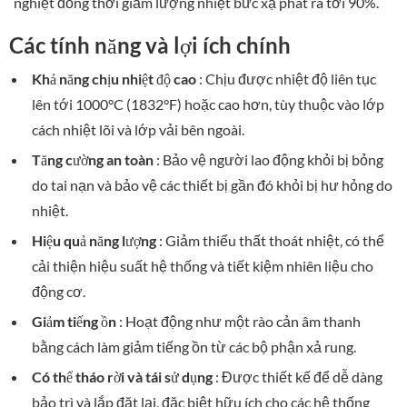
nghiệt đồng thời giảm lượng nhiệt bức xạ phát ra tới 90%.
Các tính năng và lợi ích chính
Khả năng chịu nhiệt độ cao
: Chịu được nhiệt độ liên tục
lên tới 1000°C (1832°F) hoặc cao hơn, tùy thuộc vào lớp
cách nhiệt lõi và lớp vải bên ngoài.
Tăng cường an toàn
: Bảo vệ người lao động khỏi bị bỏng
do tai nạn và bảo vệ các thiết bị gần đó khỏi bị hư hỏng do
nhiệt.
Hiệu quả năng lượng
: Giảm thiểu thất thoát nhiệt, có thể
cải thiện hiệu suất hệ thống và tiết kiệm nhiên liệu cho
động cơ.
Giảm tiếng ồn
: Hoạt động như một rào cản âm thanh
bằng cách làm giảm tiếng ồn từ các bộ phận xả rung.
Có thể tháo rời và tái sử dụng
: Được thiết kế để dễ dàng
bảo trì và lắp đặt lại, đặc biệt hữu ích cho các hệ thống