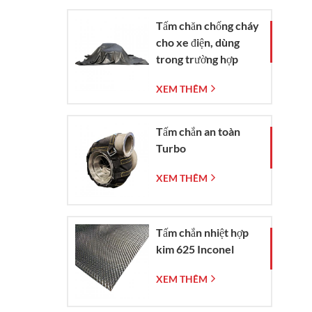
Tấm chăn chống cháy
cho xe điện, dùng
trong trường hợp
khẩn cấp dập tắt đám
XEM THÊM
cháy xe hơi và xe
điện.
Tấm chắn an toàn
Turbo
XEM THÊM
Tấm chắn nhiệt hợp
kim 625 Inconel
XEM THÊM