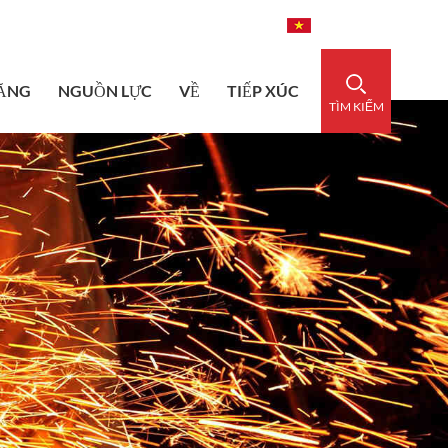
dedsleeve.com
0086-15856303740
Tiếng Việt
ĂNG
NGUỒN LỰC
VỀ
TIẾP XÚC
TÌM KIẾM