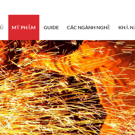
sales@bstbrai
HỦ
MỸ PHẨM
GUIDE
CÁC NGÀNH NGHỀ
KHẢ N