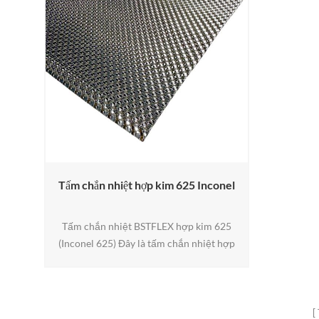
Tấm chắn nhiệt hợp kim 625 Inconel
Tấm chắn nhiệt BSTFLEX hợp kim 625
(Inconel 625) Đây là tấm chắn nhiệt hợp
kim niken cao cấp được thiết kế cho môi
trường khí thải và turbo khắc nghiệt.
Được chế tạo để có độ bền cao ở nhiệt độ
cao, cùng với khả năng chống oxy hóa và