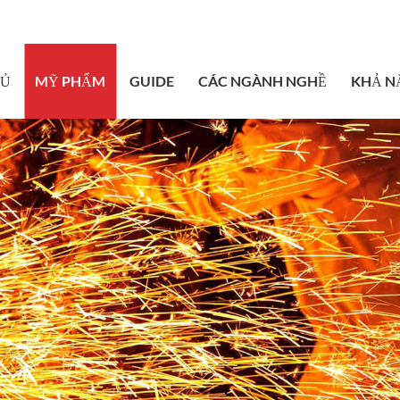
sales@bstbrai
HỦ
MỸ PHẨM
GUIDE
CÁC NGÀNH NGHỀ
KHẢ N