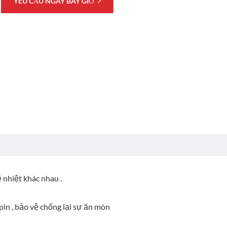
YÊU CẦU NGAY BÂY GIỜ
 nhiệt khác nhau .
pin , bảo vệ chống lại sự ăn mòn