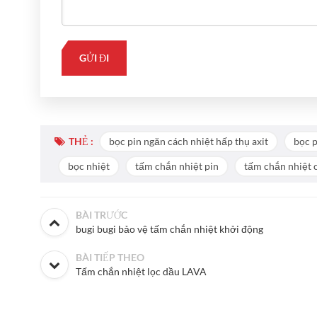
THẺ :
bọc pin ngăn cách nhiệt hấp thụ axit
bọc p
bọc nhiệt
tấm chắn nhiệt pin
tấm chắn nhiệt 
BÀI TRƯỚC
bugi bugi bảo vệ tấm chắn nhiệt khởi động
BÀI TIẾP THEO
Tấm chắn nhiệt lọc dầu LAVA