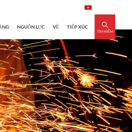
dedsleeve.com
0086-15856303740
Tiếng Việt
ĂNG
NGUỒN LỰC
VỀ
TIẾP XÚC
TÌM KIẾM