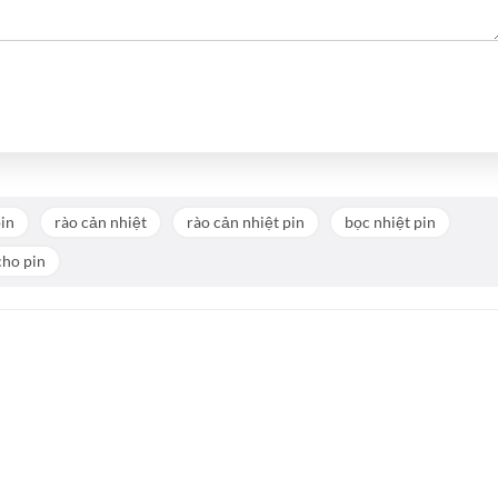
in
rào cản nhiệt
rào cản nhiệt pin
bọc nhiệt pin
cho pin