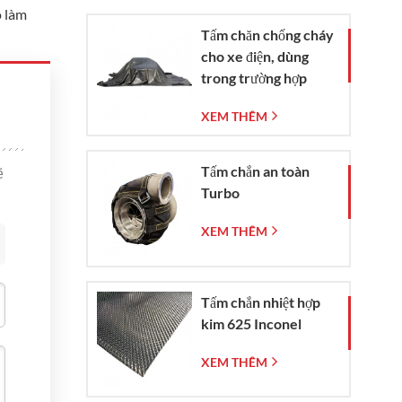
o làm
Tấm chăn chống cháy
cho xe điện, dùng
trong trường hợp
khẩn cấp dập tắt đám
XEM THÊM
cháy xe hơi và xe
điện.
Tấm chắn an toàn
ẽ
Turbo
XEM THÊM
Tấm chắn nhiệt hợp
kim 625 Inconel
XEM THÊM