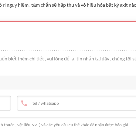
ò rỉ nguy hiểm . tấm chắn sẽ hấp thụ và vô hiệu hóa bất kỳ axit nà
iết thêm chi tiết , vui lòng để lại tin nhắn tại đây , chúng tôi s